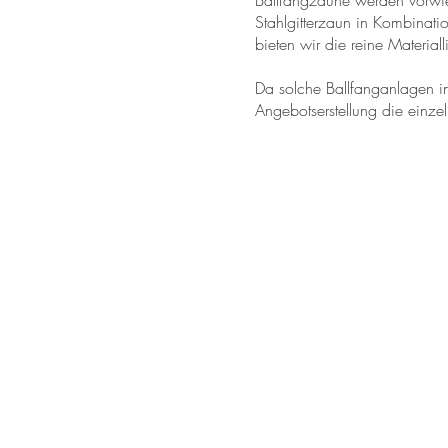
Ballfangzäune werden vorwiege
Stahlgitterzaun in Kombinat
bieten wir die reine Materia
Da solche Ballfanganlagen in
Angebotserstellung die einze