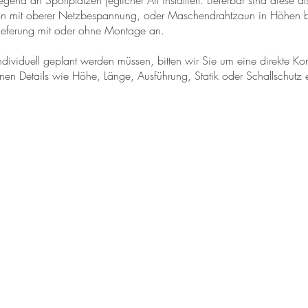
nd an Sportplätzen jeglicher Art installiert. Lieferbar sind diese als
ion mit oberer Netzbespannung, oder Maschendrahtzaun in Höhen b
llieferung mit oder ohne Montage an.
dividuell geplant werden müssen, bitten wir Sie um eine direkte Ko
lnen Details wie Höhe, Länge, Ausführung, Statik oder Schallschutz 