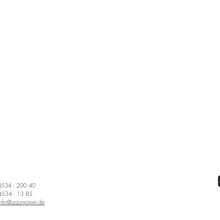
04534 - 200 40
4534 - 13 85
info@zaunpiper.de